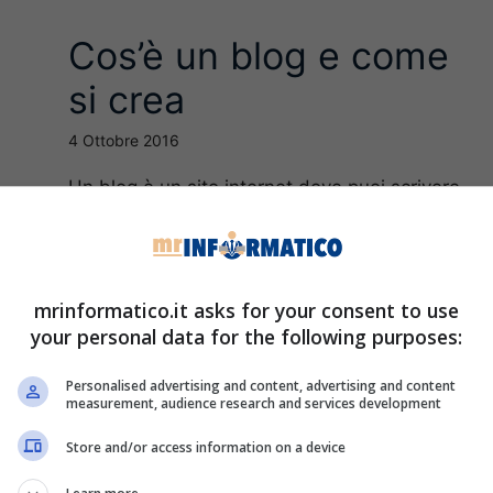
Cos’è un blog e come
si crea
4 Ottobre 2016
Un blog è un sito internet dove puoi scrivere
i
le tue idee, le tue opinioni, su un determinato
argomento e renderle ...
Leggi Tutto
mrinformatico.it asks for your consent to use
your personal data for the following purposes:
Personalised advertising and content, advertising and content
measurement, audience research and services development
Store and/or access information on a device