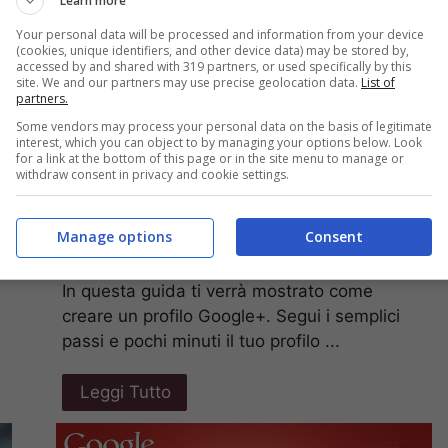
Learn more
Your personal data will be processed and information from your device
(cookies, unique identifiers, and other device data) may be stored by,
accessed by and shared with 319 partners, or used specifically by this
site. We and our partners may use precise geolocation data.
List of
partners.
Some vendors may process your personal data on the basis of legitimate
interest, which you can object to by managing your options below. Look
for a link at the bottom of this page or in the site menu to manage or
Come creare un
withdraw consent in privacy and cookie settings.
profilo Google+
Manage options
Consent
24 Settembre 2015
In questa guida ti verrà mostrato come
creare un profilo Google+. Segui i semplici
passi e pochi minuti il tuo profilo ...
Leggi Tutto