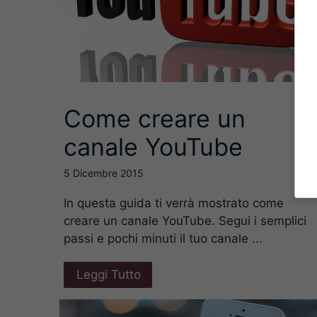
Come creare un
canale YouTube
5 Dicembre 2015
In questa guida ti verrà mostrato come
creare un canale YouTube. Segui i semplici
passi e pochi minuti il tuo canale ...
Leggi Tutto