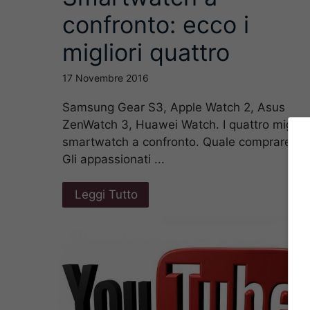
confronto: ecco i
migliori quattro
17 Novembre 2016
Samsung Gear S3, Apple Watch 2, Asus
ZenWatch 3, Huawei Watch. I quattro miglior
smartwatch a confronto. Quale comprare?
Gli appassionati ...
Leggi Tutto