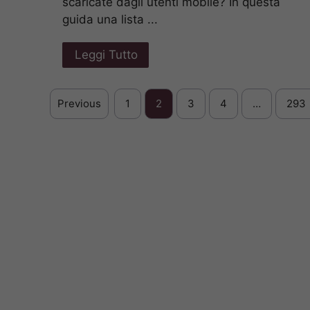
scaricate dagli utenti mobile? In questa
guida una lista ...
Leggi Tutto
Previous
1
2
3
4
…
293