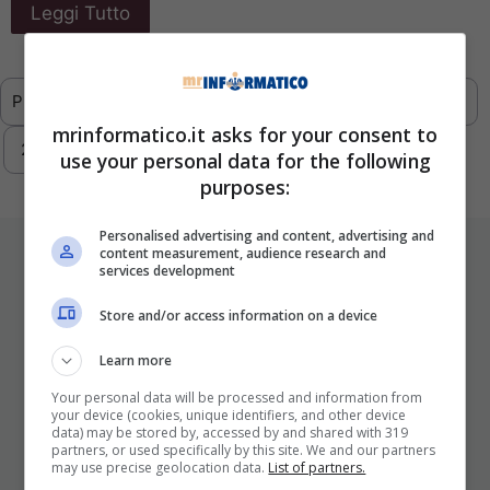
Leggi Tutto
Previous
1
…
287
288
289
290
mrinformatico.it asks for your consent to
291
…
293
Next
use your personal data for the following
purposes:
Personalised advertising and content, advertising and
ULTIMI ARTICOLI
content measurement, audience research and
services development
Store and/or access information on a device
Learn more
Your personal data will be processed and information from
your device (cookies, unique identifiers, and other device
data) may be stored by, accessed by and shared with 319
partners, or used specifically by this site. We and our partners
may use precise geolocation data.
List of partners.