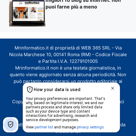
migliori 10 blog su internet: non
puoi farne più a meno
Mrinformatico.it di proprietà di WEB 365 SRL - Via
Nicola Marchese 10, 00141 Roma (RM) - Codice Fiscale
e Partita I.V.A. 12279101005
Mrinformatico.it non è una testata giornalistica, in
quanto viene aggiornato senza alcuna periodicità. Non
può pertanto considerarsi un prodotto editoriale ai
sensi della legge n. 62 del 07.03.2001
Copyright ©2026 - Tutti i diritti riservati -
Contattaci
Le attività pubblicitarie su questo sito sono gestite da
theCoreAdv