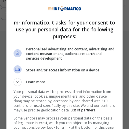
Previous
1
…
288
289
290
291
292
293
Next
mrinformatico.it asks for your consent to
use your personal data for the following
purposes:
ULTIMI ARTICOLI
Personalised advertising and content, advertising and
content measurement, audience research and
services development
Store and/or access information on a device
Learn more
Your personal data will be processed and information from
your device (cookies, unique identifiers, and other device
data) may be stored by, accessed by and shared with 319
I Pro E I Contro Di Una Nuova Moda
partners, or used specifically by this site. We and our partners
Che Punta A Cambiare Il Tabacco
may use precise geolocation data.
List of partners.
Per Sempre
Some vendors may process your personal data on the basis
of legitimate interest, which you can object to by managing
25 Novembre 2025
your options below. Look for a link at the bottom of this page