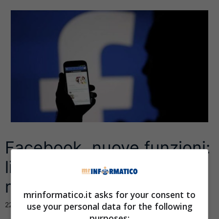
Facebook, nuove funzioni:
live audio e post testuali
multicolor
mrinformatico.it asks for your consent to
use your personal data for the following
22 Dicembre 2016
purposes: