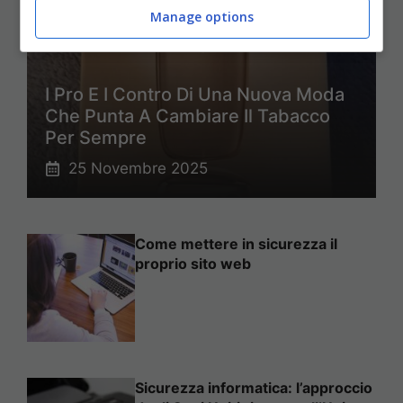
Manage options
I Pro E I Contro Di Una Nuova Moda
Che Punta A Cambiare Il Tabacco
Per Sempre
25 Novembre 2025
Come mettere in sicurezza il
proprio sito web
Sicurezza informatica: l’approccio