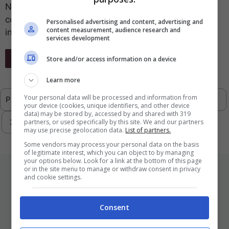
Non più rumors la possibilità di scegliere un nuovo
colore per i post testuali di Facebook. Si potranno
Personalised advertising and content, advertising and
content measurement, audience research and
infatti “colorare” gli ...
services development
Leggi Tutto
Store and/or access information on a device
Learn more
Your personal data will be processed and information from
Previous
1
…
232
233
234
235
your device (cookies, unique identifiers, and other device
data) may be stored by, accessed by and shared with 319
236
…
293
Next
partners, or used specifically by this site. We and our partners
may use precise geolocation data.
List of partners.
Some vendors may process your personal data on the basis
of legitimate interest, which you can object to by managing
your options below. Look for a link at the bottom of this page
ULTIMI ARTICOLI
or in the site menu to manage or withdraw consent in privacy
and cookie settings.
Consent