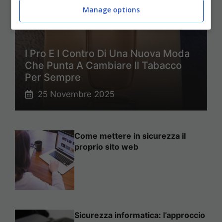
Manage options
I Pro E I Contro Di Una Nuova Moda
Che Punta A Cambiare Il Tabacco
Per Sempre
25 Novembre 2025
Come mettere in sicurezza il
proprio sito web
Sicurezza informatica: l’approccio