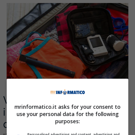
Vacanze sicure anche per
mrinformatico.it asks for your consent to
i nostri dispositivi: questi
use your personal data for the following
purposes:
qua sono indistruttibili
Personalised advertising and content, advertising and