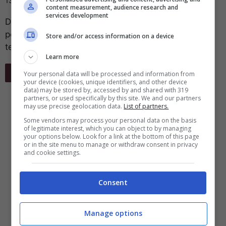
13 Agosto 2024
content measurement, audience research and
services development
Dovete partire per le vacanze ma avete paura di
portare i vostri dispositivi elettronici con voi? Non
Store and/or access information on a device
temete, questi sono indistruttibili ...
Learn more
Leggi Tutto
Your personal data will be processed and information from
your device (cookies, unique identifiers, and other device
data) may be stored by, accessed by and shared with 319
partners, or used specifically by this site. We and our partners
may use precise geolocation data.
List of partners.
Some vendors may process your personal data on the basis
of legitimate interest, which you can object to by managing
your options below. Look for a link at the bottom of this page
or in the site menu to manage or withdraw consent in privacy
and cookie settings.
Consent
Manage options