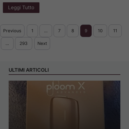
Leggi Tutto
Previous
1
…
7
8
9
10
11
…
293
Next
ULTIMI ARTICOLI